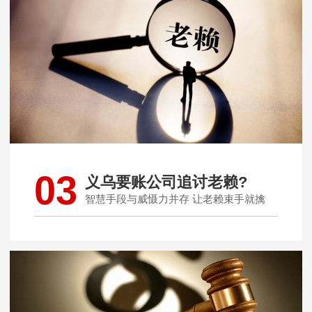
03
义乌要账公司追讨老赖?
智慧手段与威慑力并存 让老赖束手就擒