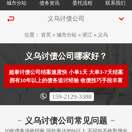
城市分站
债务资讯
委托流程
联系我们
义乌讨债公司
位置：
首页
»
城市分站
»
浙江
»
义乌
义乌讨债公司哪家好？
超泰讨债公司结案速度快 小单1天 大单3-7天结案
拥有10年以上的债务追讨经验 收债技巧手段丰富
159-2129-3388
义乌讨债公司常见问题
10年债务追收经验 回款率达95%以上 不回款不收取佣金