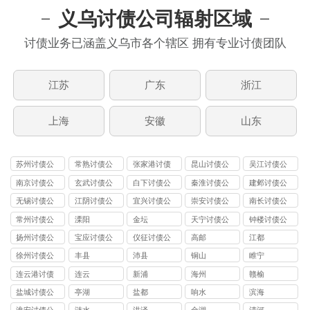
义乌讨债公司辐射区域
讨债业务已涵盖义乌市各个辖区 拥有专业讨债团队
江苏
广东
浙江
上海
安徽
山东
苏州讨债公
常熟讨债公
张家港讨债
昆山讨债公
吴江讨债公
司
司
公司
司
司
南京讨债公
玄武讨债公
白下讨债公
秦淮讨债公
建邺讨债公
司
司
司
司
司
无锡讨债公
江阴讨债公
宜兴讨债公
崇安讨债公
南长讨债公
司
司
司
司
司
常州讨债公
溧阳
金坛
天宁讨债公
钟楼讨债公
司
司
司
扬州讨债公
宝应讨债公
仪征讨债公
高邮
江都
司
司
司
徐州讨债公
丰县
沛县
铜山
睢宁
司
连云港讨债
连云
新浦
海州
赣榆
公司
盐城讨债公
亭湖
盐都
响水
滨海
司