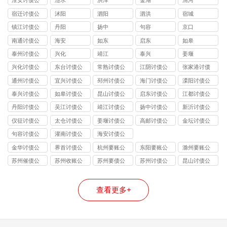
淮安讨债公
涟水
洪泽
金湖
清河
司
宿迁讨债公
沭阳
泗阳
泗洪
宿城
司
镇江讨债公
丹阳
扬中
句容
京口
司
南通讨债公
海安
如东
启东
如皋
司
泰州讨债公
兴化
靖江
泰兴
姜堰
司
兴化讨债公
东台讨债公
常熟讨债公
江阴讨债公
张家港讨债
司
司
司
司
公司
通州讨债公
宜兴讨债公
邳州讨债公
海门讨债公
溧阳讨债公
司
司
司
司
司
泰兴讨债公
如皋讨债公
昆山讨债公
启东讨债公
江都讨债公
司
司
司
司
司
丹阳讨债公
吴江讨债公
靖江讨债公
扬中讨债公
新沂讨债公
司
司
司
司
司
仪征讨债公
太仓讨债公
姜堰讨债公
高邮讨债公
金坛讨债公
司
司
司
司
司
句容讨债公
灌南讨债公
海安讨债公
司
司
司
金华讨债公
界首讨债公
杭州要账公
东阳要账公
滁州要账公
司
司
司哪家好
司
司
苏州催债公
苏州收账公
苏州要债公
苏州讨债公
昆山讨债公
司
司
司
司
司
查看更多+