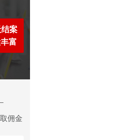
天结案
段丰富
收取佣金