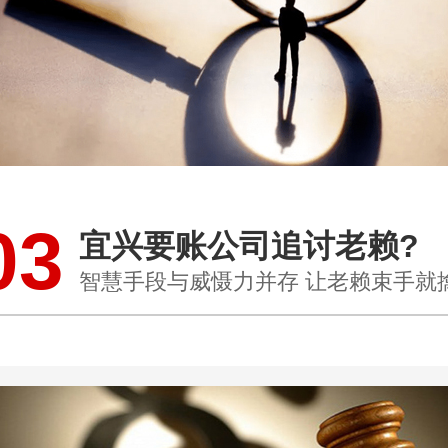
03
宜兴要账公司追讨老赖?
智慧手段与威慑力并存 让老赖束手就