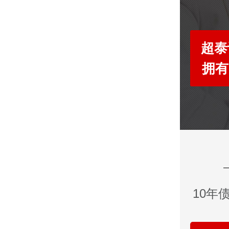
超泰
拥有
10年