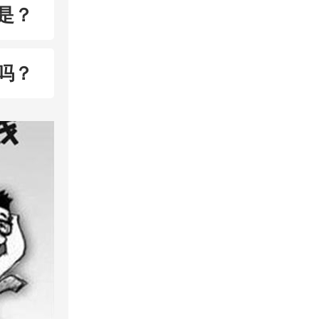
是？
吗？