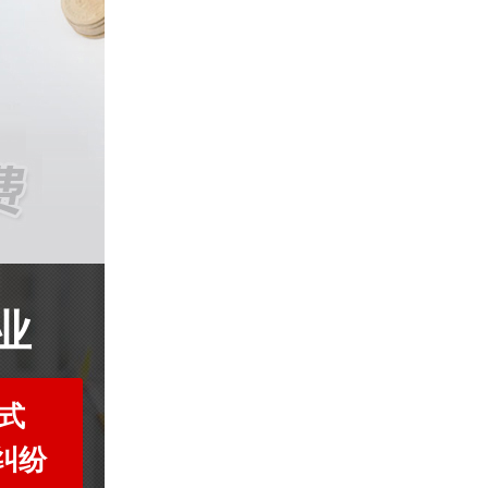
业
式
纠纷