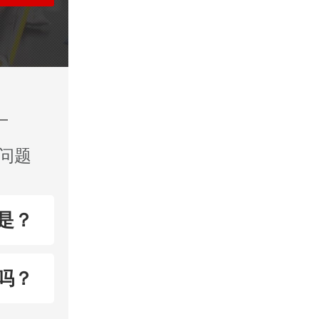
问题
是？
吗？