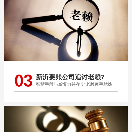
03
新沂要账公司追讨老赖?
智慧手段与威慑力并存 让老赖束手就擒