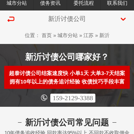
城市分站
债务资讯
委托流程
联系我们
新沂讨债公司
位置：
首页
»
城市分站
»
江苏
»
新沂
新沂讨债公司哪家好？
超泰讨债公司结案速度快 小单1天 大单3-7天结案
拥有10年以上的债务追讨经验 收债技巧手段丰富
159-2129-3388
新沂讨债公司常见问题
10年债务追收经验 回款率达95%以上 不回款不收取佣金