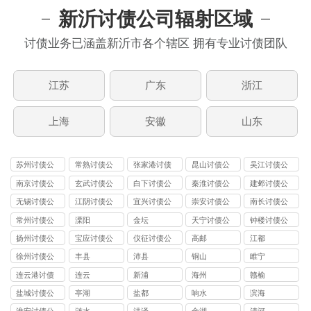
新沂讨债公司辐射区域
讨债业务已涵盖新沂市各个辖区 拥有专业讨债团队
江苏
广东
浙江
上海
安徽
山东
苏州讨债公
常熟讨债公
张家港讨债
昆山讨债公
吴江讨债公
司
司
公司
司
司
南京讨债公
玄武讨债公
白下讨债公
秦淮讨债公
建邺讨债公
司
司
司
司
司
无锡讨债公
江阴讨债公
宜兴讨债公
崇安讨债公
南长讨债公
司
司
司
司
司
常州讨债公
溧阳
金坛
天宁讨债公
钟楼讨债公
司
司
司
扬州讨债公
宝应讨债公
仪征讨债公
高邮
江都
司
司
司
徐州讨债公
丰县
沛县
铜山
睢宁
司
连云港讨债
连云
新浦
海州
赣榆
公司
盐城讨债公
亭湖
盐都
响水
滨海
司