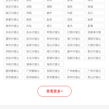
淮安讨债公
涟水
洪泽
金湖
清河
司
宿迁讨债公
沭阳
泗阳
泗洪
宿城
司
镇江讨债公
丹阳
扬中
句容
京口
司
南通讨债公
海安
如东
启东
如皋
司
泰州讨债公
兴化
靖江
泰兴
姜堰
司
兴化讨债公
东台讨债公
常熟讨债公
江阴讨债公
张家港讨债
司
司
司
司
公司
通州讨债公
宜兴讨债公
邳州讨债公
海门讨债公
溧阳讨债公
司
司
司
司
司
泰兴讨债公
如皋讨债公
昆山讨债公
启东讨债公
江都讨债公
司
司
司
司
司
丹阳讨债公
吴江讨债公
靖江讨债公
扬中讨债公
新沂讨债公
司
司
司
司
司
仪征讨债公
太仓讨债公
姜堰讨债公
高邮讨债公
金坛讨债公
司
司
司
司
司
句容讨债公
灌南讨债公
海安讨债公
司
司
司
惠州要账公
广州要账公
东阳讨债公
广州收数公
广州讨债公
司
司
司
司
司
苏州催债公
苏州收账公
苏州要债公
苏州讨债公
昆山讨债公
司
司
司
司
司
查看更多+