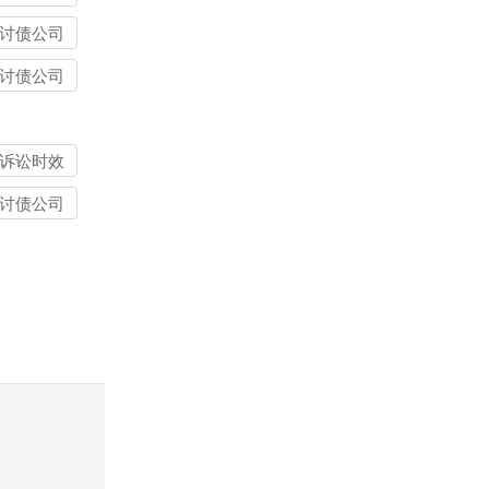
讨债公司
讨债公司
诉讼时效
讨债公司