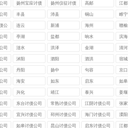
公司
公司
公司
扬州宝应讨债
扬州仪征讨债
高邮
江都
公司
公司
公司
丰县
沛县
铜山
睢宁
债公
连云
新浦
海州
赣榆
公司
亭湖
盐都
响水
滨海
公司
涟水
洪泽
金湖
清河
公司
沭阳
泗阳
泗洪
宿城
公司
丹阳
扬中
句容
京口
公司
海安
如东
启东
如皋
公司
兴化
靖江
泰兴
姜堰
公司
东台讨债公司
常熟讨债公司
江阴讨债公司
张家
司
公司
宜兴讨债公司
邳州讨债公司
海门讨债公司
溧阳
公司
如皋讨债公司
昆山讨债公司
启东讨债公司
江都