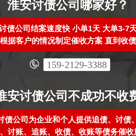
淮安讨债公司哪家好？
讨债公司结案速度快 小单1天 大单3-7
根据客户的情况制定催收方案 直到收
159-2129-3388
淮安讨债公司不成功不收
讨债公司为企业和个人提供追债、讨债
、讨账、追账、收债、收账等债务催收