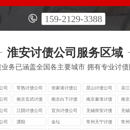
159-2129-3388
淮安讨债公司服务区域
债业务已涵盖全国各主要城市 拥有专业讨债
公司
常熟讨债公司
张家港讨债公
昆山讨债公司
吴江
司
公司
南京玄武讨债
南京白下讨债
南京秦淮讨债
南京
公司
公司
公司
公司
公司
江阴讨债公司
宜兴讨债公司
无锡崇安讨债
无锡
公司
公司
公司
溧阳
金坛
常州天宁讨债
常州