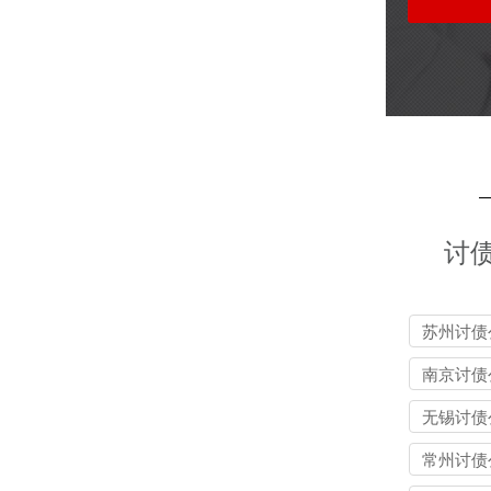
讨
苏州讨债
南京讨债
无锡讨债
常州讨债