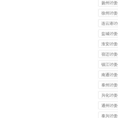
扬州讨债
徐州讨债
连云港讨
司
盐城讨债
淮安讨债
宿迁讨债
镇江讨债
南通讨债
泰州讨债
兴化讨债
通州讨债
泰兴讨债