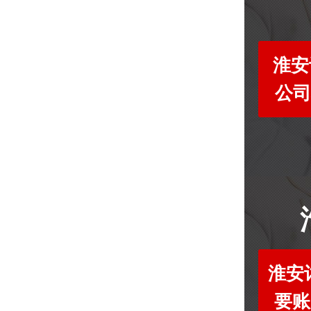
淮安
公司
淮安
要账