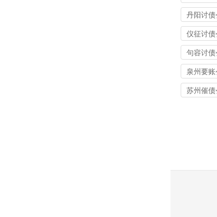
丹阳讨债
仪征讨债
句容讨债
泉州要账
苏州催债